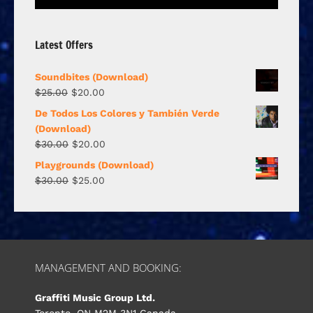
Player
Latest Offers
Soundbites (Download)
$
25.00
$
20.00
De Todos Los Colores y También Verde
(Download)
$
30.00
$
20.00
Playgrounds (Download)
$
30.00
$
25.00
MANAGEMENT AND BOOKING:
Graffiti Music Group Ltd.