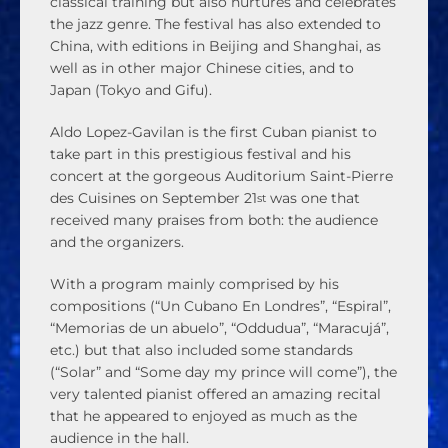
classical training but also nurtures and celebrates
the jazz genre. The festival has also extended to
China, with editions in Beijing and Shanghai, as
well as in other major Chinese cities, and to
Japan (Tokyo and Gifu).
Aldo Lopez-Gavilan is the first Cuban pianist to
take part in this prestigious festival and his
concert at the gorgeous Auditorium Saint-Pierre
des Cuisines on September 21
was one that
st
received many praises from both: the audience
and the organizers.
With a program mainly comprised by his
compositions (“Un Cubano En Londres”, “Espiral”,
“Memorias de un abuelo”, “Oddudua”, “Maracujá”,
etc.) but that also included some standards
(“Solar” and “Some day my prince will come”), the
very talented pianist offered an amazing recital
that he appeared to enjoyed as much as the
audience in the hall.